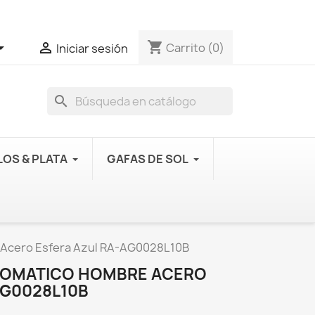
shopping_cart


Carrito
(0)
Iniciar sesión
search
OS & PLATA
GAFAS DE SOL
 Acero Esfera Azul RA-AG0028L10B
UTOMATICO HOMBRE ACERO
AG0028L10B