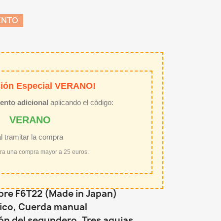
ENTO
ión Especial VERANO!
ento adicional
aplicando el código:
VERANO
al tramitar la compra
ara una compra mayor a 25 euros.
ibre F6T22 (Made in Japan)
ico, Cuerda manual
n del segundero, Tres agujas