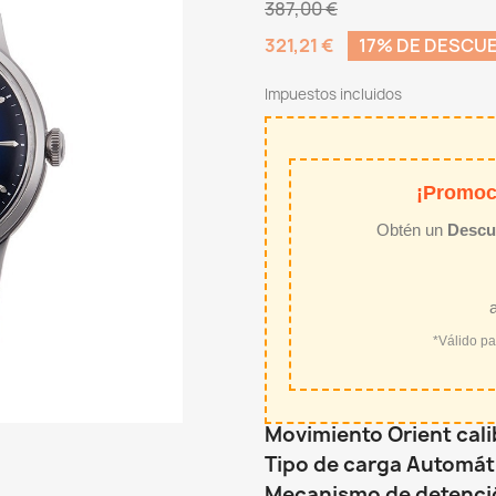
387,00 €
321,21 €
17% DE DESCU
Impuestos incluidos
¡Promoc
Obtén un
Descu
*Válido p
Movimiento Orient cal
Tipo de carga Automát
Mecanismo de detenció