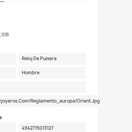
L10B
Reloj De Pulsera
Hombre
ezjoyeros.com/reglamento_europa/orient.jpg
s
4942715013127