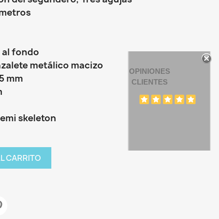
 metros
 al fondo
azalete metálico macizo
OPINIONES
.5 mm
CLIENTES
m
emi skeleton
AL CARRITO