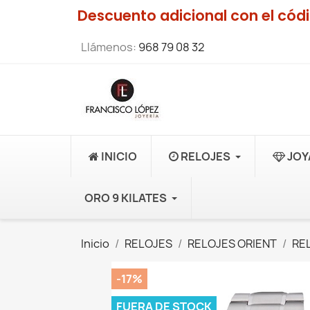
Descuento adicional con el có
Llámenos:
968 79 08 32
INICIO
RELOJES
JOY
ORO 9 KILATES
Inicio
RELOJES
RELOJES ORIENT
RE
-17%
FUERA DE STOCK