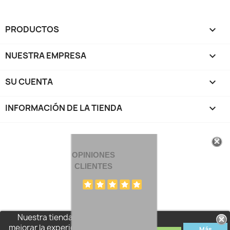
PRODUCTOS

NUESTRA EMPRESA

SU CUENTA

INFORMACIÓN DE LA TIENDA
keyboard_arrow_down
OPINIONES
CLIENTES
Nuestra tienda usa cookies para
mejorar la experiencia de usuario y le
Más