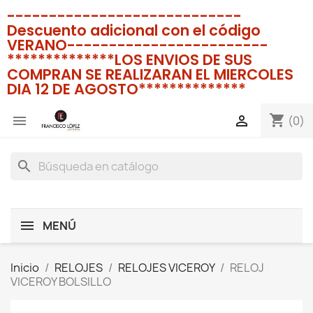
----------------------------
Descuento adicional con el código
VERANO------------------------
**************LOS ENVIOS DE SUS
COMPRAN SE REALIZARAN EL MIERCOLES
DIA 12 DE AGOSTO**************
shopping_cart


(0)
search
MENÚ
Inicio
RELOJES
RELOJES VICEROY
RELOJ
VICEROY BOLSILLO