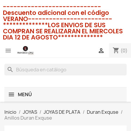
----------------------------
Descuento adicional con el código
VERANO------------------------
**************LOS ENVIOS DE SUS
COMPRAN SE REALIZARAN EL MIERCOLES
DIA 12 DE AGOSTO**************
shopping_cart


(0)
search
MENÚ
Inicio
JOYAS
JOYAS DE PLATA
Duran Exquse
Anillos Duran Exquse