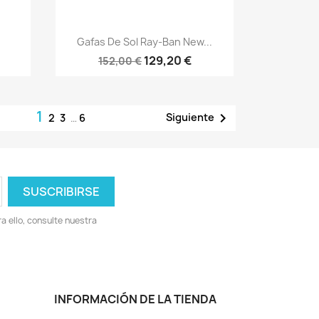
Vista rápida

Gafas De Sol Ray-Ban New...
129,20 €
152,00 €
1

Siguiente
2
3
…
6
 ello, consulte nuestra
INFORMACIÓN DE LA TIENDA