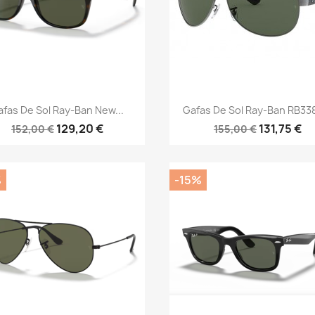
Vista rápida
Vista rápida


afas De Sol Ray-Ban New...
Gafas De Sol Ray-Ban RB338
129,20 €
131,75 €
152,00 €
155,00 €
%
-15%