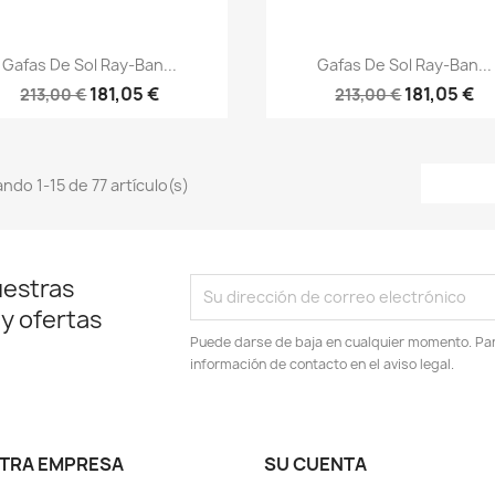
Vista rápida
Vista rápida


Gafas De Sol Ray-Ban...
Gafas De Sol Ray-Ban...
181,05 €
181,05 €
213,00 €
213,00 €
ndo 1-15 de 77 artículo(s)
uestras
 y ofertas
Puede darse de baja en cualquier momento. Para
información de contacto en el aviso legal.
TRA EMPRESA
SU CUENTA