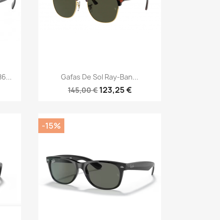
Vista rápida

6...
Gafas De Sol Ray-Ban...
123,25 €
145,00 €
-15%