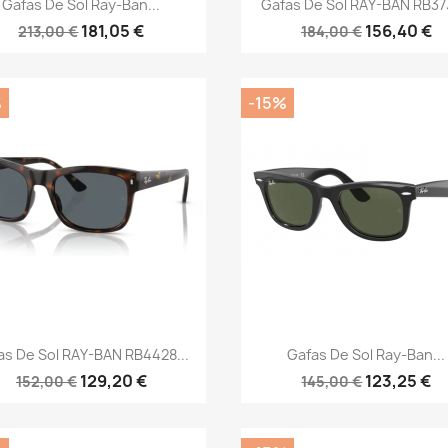


Gafas De Sol Ray-Ban...
Gafas De Sol RAY-BAN RB373
181,05 €
156,40 €
213,00 €
184,00 €
%
-15%
Vista rápida
Vista rápida


as De Sol RAY-BAN RB4428...
Gafas De Sol Ray-Ban...
129,20 €
123,25 €
152,00 €
145,00 €