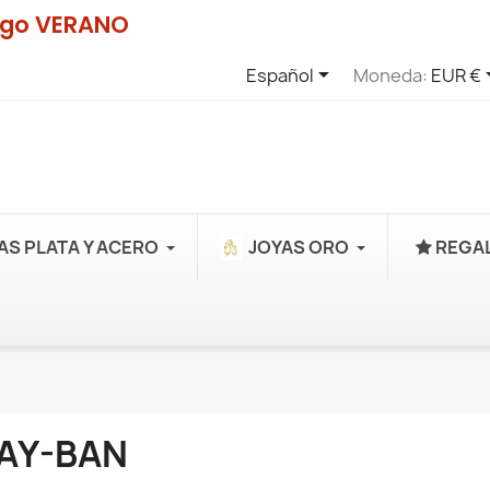
digo VERANO

Español
Moneda:
EUR €
AS PLATA Y ACERO
JOYAS ORO
REGAL
AY-BAN