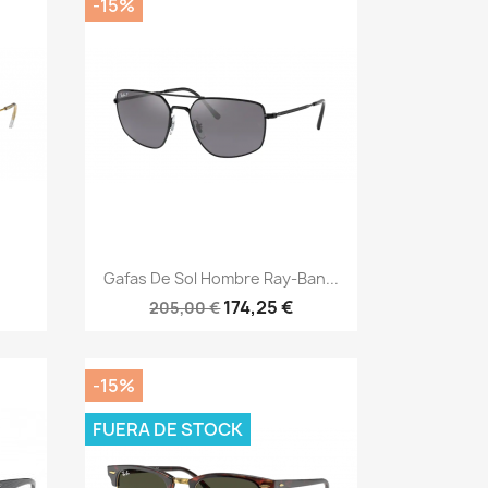
-15%
Vista rápida

Gafas De Sol Hombre Ray-Ban...
174,25 €
205,00 €
-15%
FUERA DE STOCK