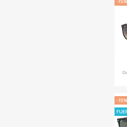
-15
Ga
-15
FUE