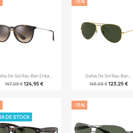
%
-15%
Vista rápida
Vista rápida


fas De Sol Ray-Ban Erika...
Gafas De Sol Ray-Ban...
124,95 €
123,25 €
147,00 €
145,00 €
%
-15%
RA DE STOCK