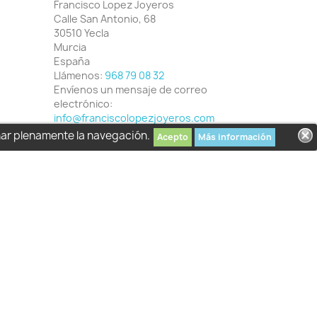
Francisco Lopez Joyeros
Calle San Antonio, 68
30510 Yecla
Murcia
España
Llámenos:
968 79 08 32
Envíenos un mensaje de correo
electrónico:
info@franciscolopezjoyeros.com
har plenamente la navegación.
Acepto
Más información