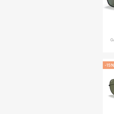
G
-15