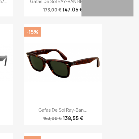

7...
Gafas De Sol RAY-BAN RB2241...
147,05 €
173,00 €
-15%
Vista rápida

Gafas De Sol Ray-Ban...
138,55 €
163,00 €