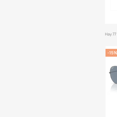
Hay 77
-15