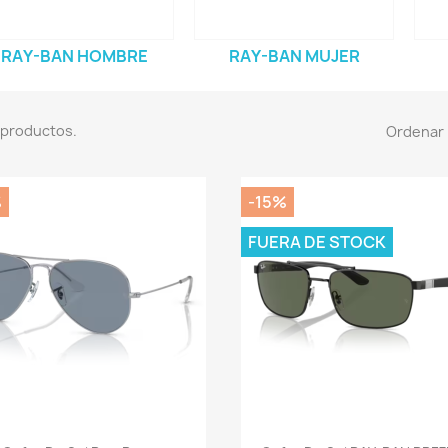
RAY-BAN HOMBRE
RAY-BAN MUJER
 productos.
Ordenar 
%
-15%
FUERA DE STOCK
Vista rápida
Vista rápida