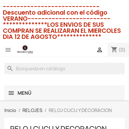
----------------------------
Descuento adicional con el código
VERANO------------------------
**************LOS ENVIOS DE SUS
COMPRAN SE REALIZARAN EL MIERCOLES
DIA 12 DE AGOSTO**************
shopping_cart


(0)
search
MENÚ
Inicio
RELOJES
RELOJ CUCU Y DECORACION
RELOJ CUCU Y DECORACION