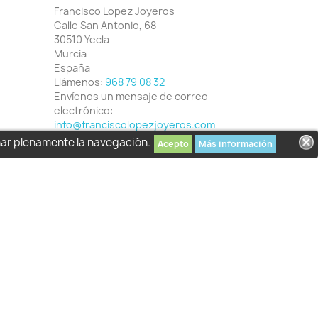
Francisco Lopez Joyeros
Calle San Antonio, 68
30510 Yecla
Murcia
España
Llámenos:
968 79 08 32
Envíenos un mensaje de correo
electrónico:
info@franciscolopezjoyeros.com
har plenamente la navegación.
Acepto
Más información