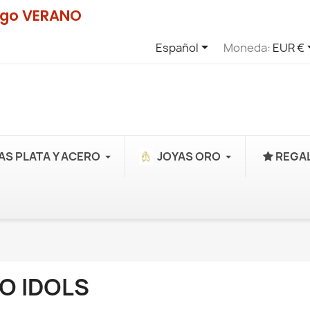
digo VERANO

Español
Moneda:
EUR €
AS PLATA Y ACERO
JOYAS ORO
REGAL
O IDOLS