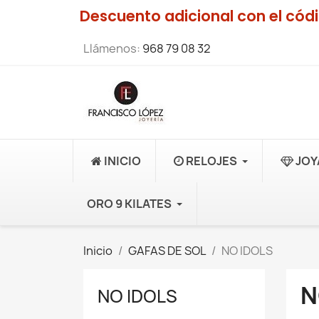
Descuento adicional con el có
Llámenos:
968 79 08 32
INICIO
RELOJES
JOY
ORO 9 KILATES
Inicio
GAFAS DE SOL
NO IDOLS
N
NO IDOLS