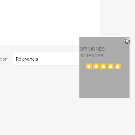
OPINIONES
CLIENTES

por:
Relevancia