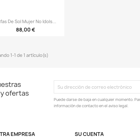
Vista rápida

fas De Sol Mujer No Idols...
88,00 €
ndo 1-1 de 1 artículo(s)
uestras
 y ofertas
Puede darse de baja en cualquier momento. Para
información de contacto en el aviso legal.
TRA EMPRESA
SU CUENTA