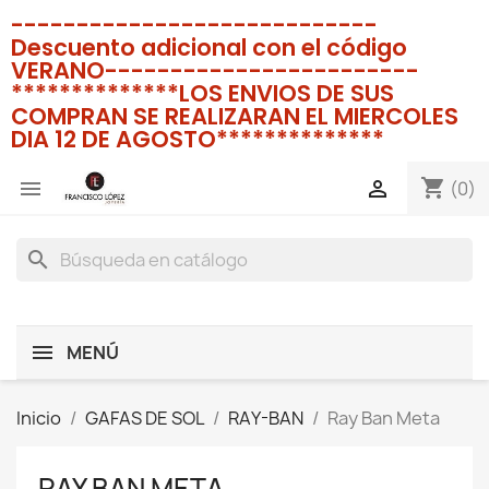
----------------------------
Descuento adicional con el código
VERANO------------------------
**************LOS ENVIOS DE SUS
COMPRAN SE REALIZARAN EL MIERCOLES
DIA 12 DE AGOSTO**************
shopping_cart


(0)
search
MENÚ
Inicio
GAFAS DE SOL
RAY-BAN
Ray Ban Meta
RAY BAN META