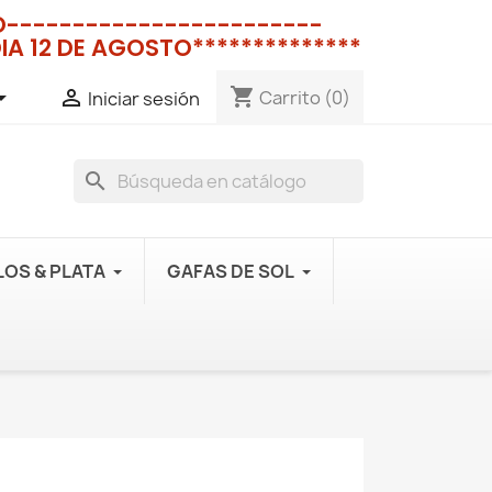
NO------------------------
IA 12 DE AGOSTO**************
shopping_cart


Carrito
(0)
Iniciar sesión
search
OS & PLATA
GAFAS DE SOL