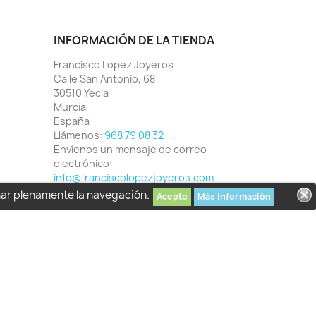
INFORMACIÓN DE LA TIENDA
Francisco Lopez Joyeros
Calle San Antonio, 68
30510 Yecla
Murcia
España
Llámenos:
968 79 08 32
Envíenos un mensaje de correo
electrónico:
info@franciscolopezjoyeros.com
har plenamente la navegación.
Acepto
Más información