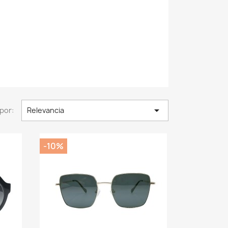

por:
Relevancia
-10%