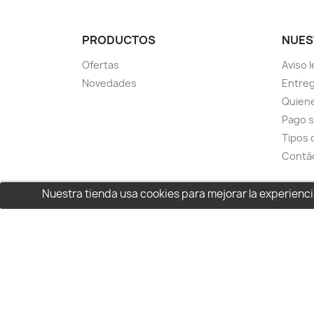
PRODUCTOS
NUES
Ofertas
Aviso l
Novedades
Entreg
Quien
Pago 
Tipos 
Contá
Nuestra tienda usa cookies para mejorar la experien