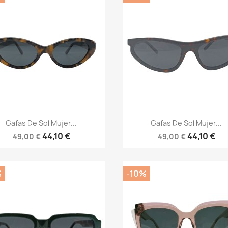
Vista rápida
Vista rápida


Gafas De Sol Mujer...
Gafas De Sol Mujer...
44,10 €
44,10 €
49,00 €
49,00 €
%
-10%