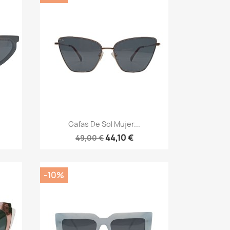
Vista rápida

Gafas De Sol Mujer...
44,10 €
49,00 €
-10%