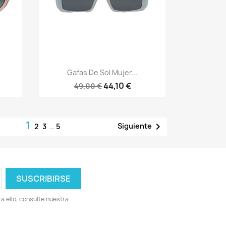
Vista rápida

Gafas De Sol Mujer...
44,10 €
49,00 €
1

Siguiente
2
3
…
5
 ello, consulte nuestra