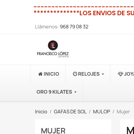
----------------------------
**************LOS ENVIOS DE S
Llámenos:
968 79 08 32
INICIO
RELOJES
JOY
ORO 9 KILATES
Inicio
GAFAS DE SOL
MULOP
Mujer
M
MUJER