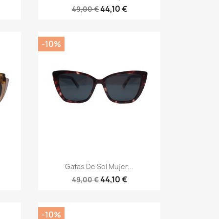
44,10 €
49,00 €
-10%
Vista rápida

Gafas De Sol Mujer...
44,10 €
49,00 €
-10%