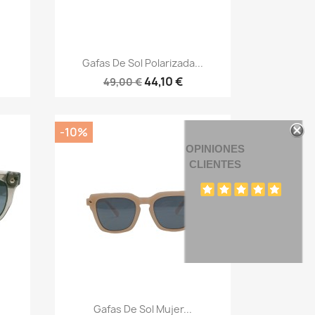
Vista rápida

Gafas De Sol Polarizada...
44,10 €
49,00 €
-10%
OPINIONES
CLIENTES
Vista rápida

Gafas De Sol Mujer...