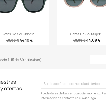
Vista rápida
Vista rápida


Gafas De Sol Unisex...
Gafas De Sol Mujer...
44,10 €
44,09 €
49,00 €
48,99 €
ndo 1-15 de 69 artículo(s)
uestras
 y ofertas
Puede darse de baja en cualquier momento. Para
información de contacto en el aviso legal.