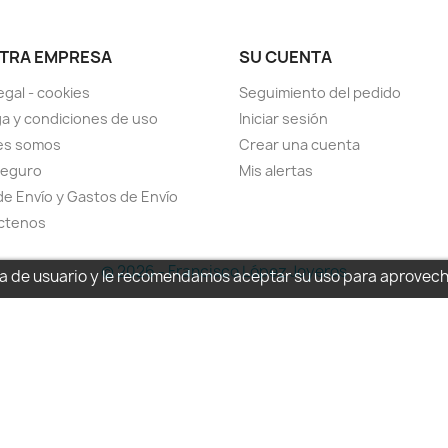
TRA EMPRESA
SU CUENTA
egal - cookies
Seguimiento del pedido
a y condiciones de uso
Iniciar sesión
es somos
Crear una cuenta
seguro
Mis alertas
de Envío y Gastos de Envío
ctenos
© 2026 - Francisco López Joyeros
cia de usuario y le recomendamos aceptar su uso para aprovec