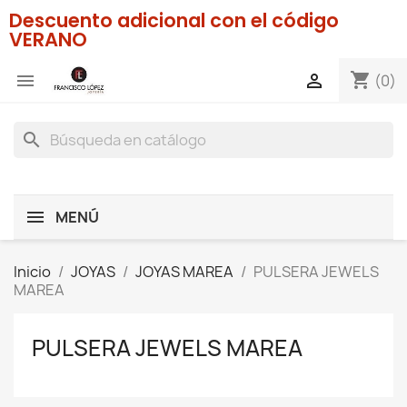
Descuento adicional con el código
VERANO
shopping_cart


(0)
search
MENÚ
Inicio
JOYAS
JOYAS MAREA
PULSERA JEWELS
MAREA
PULSERA JEWELS MAREA