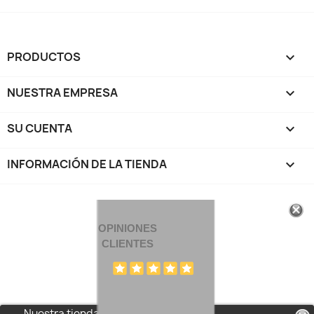
PRODUCTOS

NUESTRA EMPRESA

SU CUENTA

INFORMACIÓN DE LA TIENDA
keyboard_arrow_down
OPINIONES
CLIENTES
Nuestra tienda usa cookies para