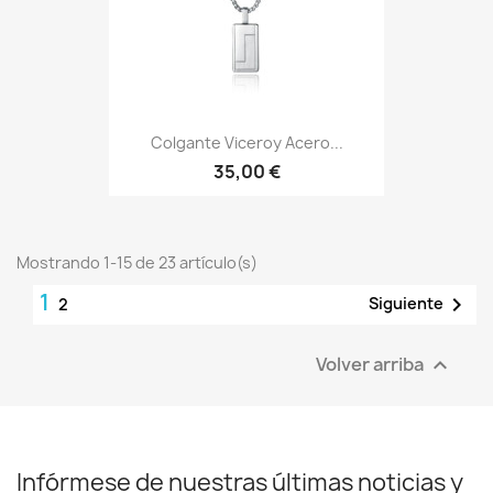
Colgante Viceroy Acero...
35,00 €
Mostrando 1-15 de 23 artículo(s)
1

Siguiente
2
Volver arriba

Infórmese de nuestras últimas noticias y