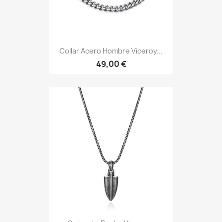
Collar Acero Hombre Viceroy...
49,00 €