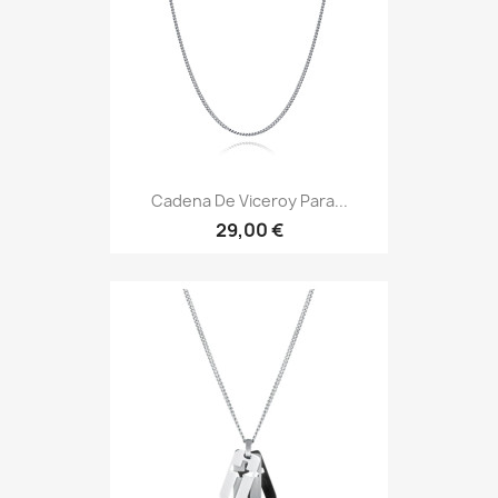
Cadena De Viceroy Para...
29,00 €