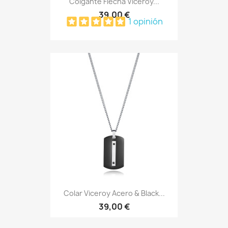
Colgante Flecha Viceroy...
39,00 €
1 opinión
Colar Viceroy Acero & Black...
39,00 €