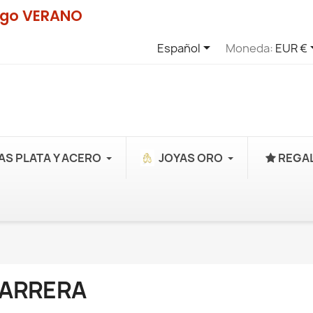
digo VERANO

Español
Moneda:
EUR €
AS PLATA Y ACERO
JOYAS ORO
REGAL
ARRERA