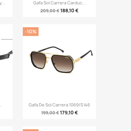
Vista rápida

...
Gafa Sol Carrera Carduc...
188,10 €
209,00 €
-10%
Vista rápida

.
Gafa De Sol Carrera 1069/S I46
179,10 €
199,00 €