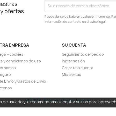
uestras
 y ofertas
Puede darse de baja en cualquier momento. Para
información de contacto en el aviso legal.
TRA EMPRESA
SU CUENTA
egal - cookies
Seguimiento del pedido
a y condiciones de uso
Iniciar sesión
es somos
Crear una cuenta
seguro
Mis alertas
de Envío y Gastos de Envío
ctenos
© 2026 - Francisco López Joyeros
cia de usuario y le recomendamos aceptar su uso para aprovec