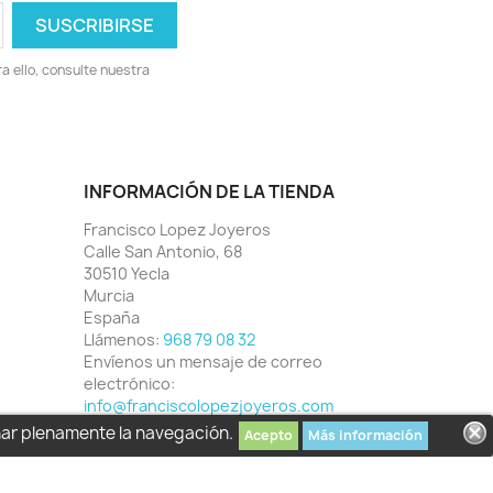
 ello, consulte nuestra
INFORMACIÓN DE LA TIENDA
Francisco Lopez Joyeros
Calle San Antonio, 68
30510 Yecla
Murcia
España
Llámenos:
968 79 08 32
Envíenos un mensaje de correo
electrónico:
info@franciscolopezjoyeros.com
har plenamente la navegación.
Acepto
Más información