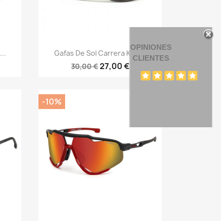
OPINIONES
Vista rápida

..
Gafas De Sol Carrera Kids...
CLIENTES
27,00 €
30,00 €
-10%