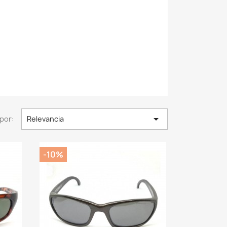

por:
Relevancia
-10%