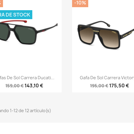
%
-10%
RA DE STOCK
Vista rápida
Vista rápida


fas De Sol Carrera Ducati...
Gafa De Sol Carrera Victory
143,10 €
175,50 €
159,00 €
195,00 €
ndo 1-12 de 12 artículo(s)