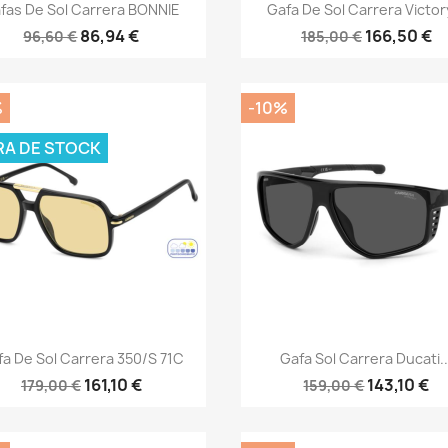
Vista rápida
Vista rápida


fas De Sol Carrera BONNIE
Gafa De Sol Carrera Victory
86,94 €
166,50 €
96,60 €
185,00 €
%
-10%
RA DE STOCK
Vista rápida
Vista rápida


fa De Sol Carrera 350/S 71C
Gafa Sol Carrera Ducati..
161,10 €
143,10 €
179,00 €
159,00 €