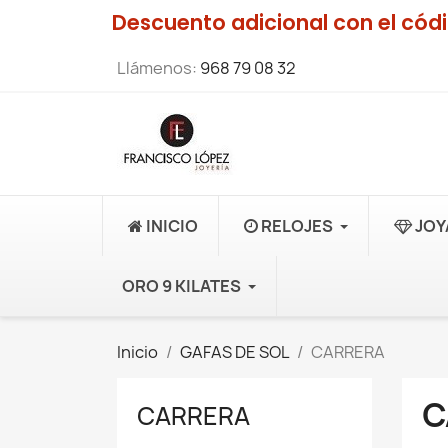
Descuento adicional con el có
Llámenos:
968 79 08 32
INICIO
RELOJES
JOY
ORO 9 KILATES
Inicio
GAFAS DE SOL
CARRERA
C
CARRERA