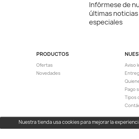
Infórmese de n
últimas noticias
especiales
PRODUCTOS
NUES
Ofertas
Aviso l
Novedades
Entreg
Quien
Pago 
Tipos 
Contá
Nuestra tienda usa cookies para mejorar la experien