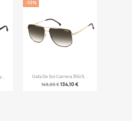
-10%
Vista rápida

...
Gafa De Sol Carrera 355/S...
134,10 €
149,00 €