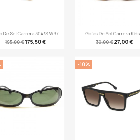
Vista rápida
Vista rápida


a De Sol Carrera 304/S W97
Gafas De Sol Carrera Kids.
175,50 €
27,00 €
195,00 €
30,00 €
%
-10%