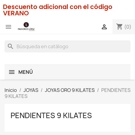
Descuento adicional con el código
VERANO
shopping_cart


(0)
search
MENÚ
Inicio
JOYAS
JOYAS ORO 9 KILATES
PENDIENTES
9 KILATES
PENDIENTES 9 KILATES