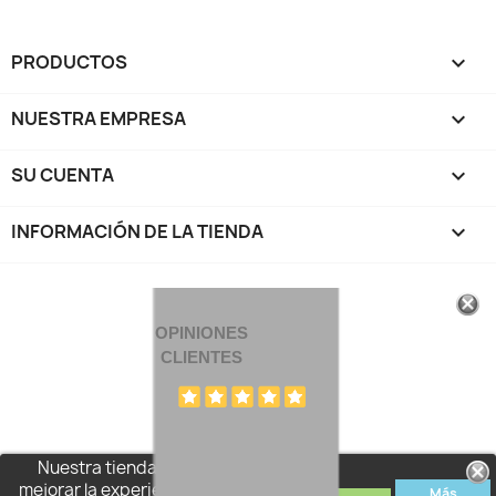
PRODUCTOS

NUESTRA EMPRESA

SU CUENTA

INFORMACIÓN DE LA TIENDA
keyboard_arrow_down
OPINIONES
CLIENTES
Nuestra tienda usa cookies para
mejorar la experiencia de usuario y le
Más