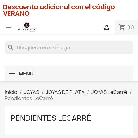
Descuento adicional con el código
VERANO
shopping_cart


(0)
search
MENÚ
Inicio
JOYAS
JOYAS DE PLATA
JOYAS LeCarré
Pendientes LeCarré
PENDIENTES LECARRÉ