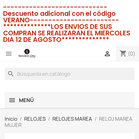
----------------------------
Descuento adicional con el código
VERANO------------------------
**************LOS ENVIOS DE SUS
COMPRAN SE REALIZARAN EL MIERCOLES
DIA 12 DE AGOSTO**************
shopping_cart


(0)
search
MENÚ
Inicio
RELOJES
RELOJES MAREA
RELOJ MAREA
MUJER