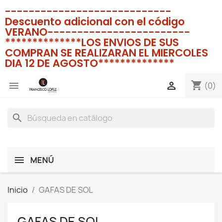
----------------------------
Descuento adicional con el código
VERANO------------------------
**************LOS ENVIOS DE SUS
COMPRAN SE REALIZARAN EL MIERCOLES
DIA 12 DE AGOSTO**************
shopping_cart


(0)
search
MENÚ
Inicio
GAFAS DE SOL
GAFAS DE SOL