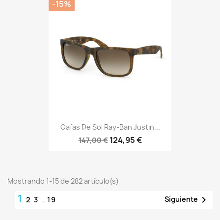
-15%
Gafas De Sol Ray-Ban Justin...
124,95 €
147,00 €
Mostrando 1-15 de 282 artículo(s)
1

Siguiente
2
3
…
19