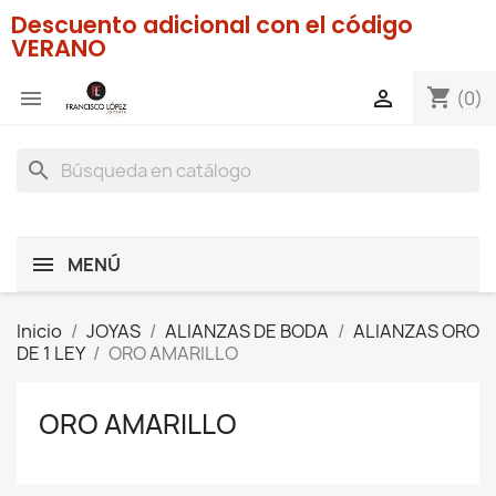
Descuento adicional con el código
VERANO
shopping_cart


(0)
search
MENÚ
Inicio
JOYAS
ALIANZAS DE BODA
ALIANZAS ORO
DE 1 LEY
ORO AMARILLO
ORO AMARILLO