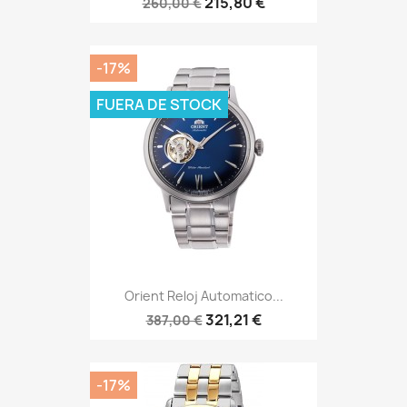
215,80 €
260,00 €
-17%
FUERA DE STOCK
Orient Reloj Automatico...
321,21 €
387,00 €
-17%