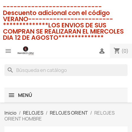
----------------------------
Descuento adicional con el código
VERANO------------------------
**************LOS ENVIOS DE SUS
COMPRAN SE REALIZARAN EL MIERCOLES
DIA 12 DE AGOSTO**************
shopping_cart


(0)
search
MENÚ
Inicio
RELOJES
RELOJES ORIENT
RELOJES
ORIENT HOMBRE