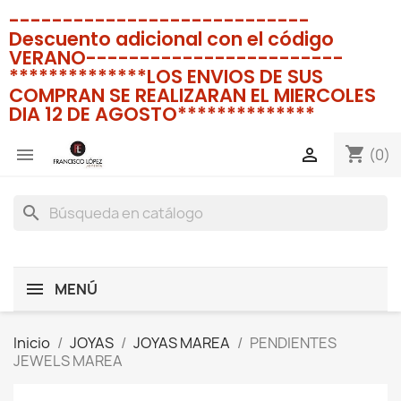
----------------------------
Descuento adicional con el código
VERANO------------------------
**************LOS ENVIOS DE SUS
COMPRAN SE REALIZARAN EL MIERCOLES
DIA 12 DE AGOSTO**************
shopping_cart


(0)
search
MENÚ
Inicio
JOYAS
JOYAS MAREA
PENDIENTES
JEWELS MAREA