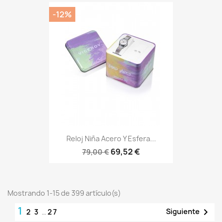
-12%
Reloj Niña Acero Y Esfera...
69,52 €
79,00 €
Mostrando 1-15 de 399 artículo(s)
1

Siguiente
2
3
…
27