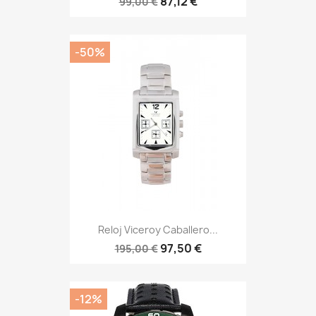
87,12 €
99,00 €
-50%
Reloj Viceroy Caballero...
97,50 €
195,00 €
-12%