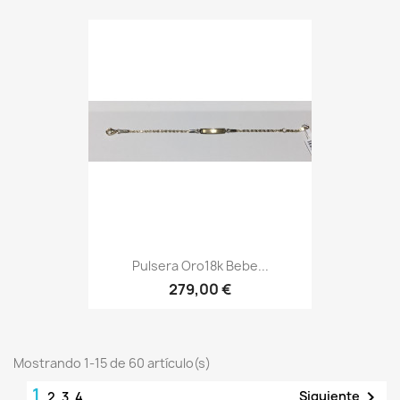
Pulsera Oro18k Bebe...
279,00 €
Mostrando 1-15 de 60 artículo(s)
1

Siguiente
2
3
4