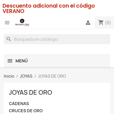
Descuento adicional con el código
VERANO
shopping_cart


(0)
search
MENÚ
Inicio
JOYAS
JOYAS DE ORO
JOYAS DE ORO
CADENAS
CRUCES DE ORO