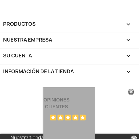
PRODUCTOS

NUESTRA EMPRESA

SU CUENTA

INFORMACIÓN DE LA TIENDA
keyboard_arrow_down
OPINIONES
CLIENTES
Nuestra tienda usa cookies para