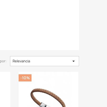

por:
Relevancia
-10%