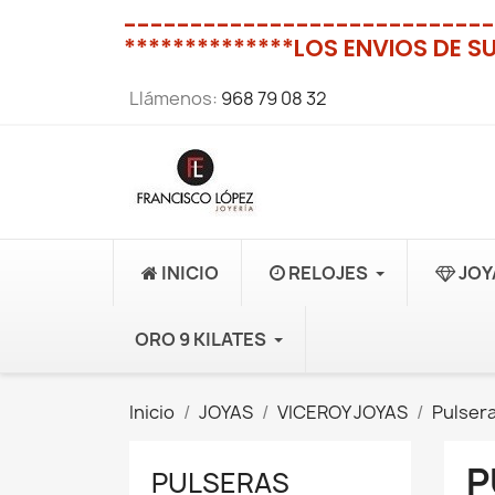
----------------------------
**************LOS ENVIOS DE S
Llámenos:
968 79 08 32
INICIO
RELOJES
JOY
ORO 9 KILATES
Inicio
JOYAS
VICEROY JOYAS
Pulsera
P
PULSERAS