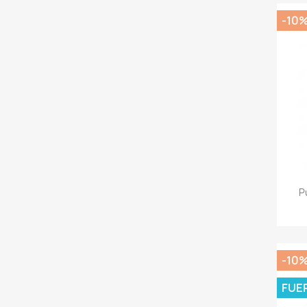
-10
P
-10
FUE