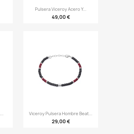
Vista rápida

Pulsera Viceroy Acero Y...
49,00 €
Vista rápida

..
Viceroy Pulsera Hombre Beat...
29,00 €