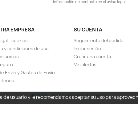
información de contacto en el aviso legal.
TRA EMPRESA
SU CUENTA
egal - cookies
Seguimiento del pedido
a y condiciones de uso
Iniciar sesión
es somos
Crear una cuenta
seguro
Mis alertas
de Envío y Gastos de Envío
ctenos
© 2026 - Francisco López Joyeros
cia de usuario y le recomendamos aceptar su uso para aprovec