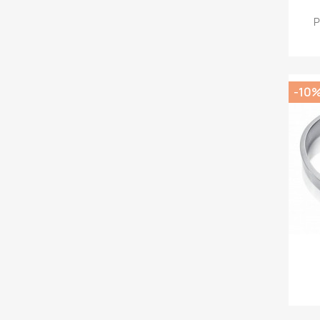
P
-10