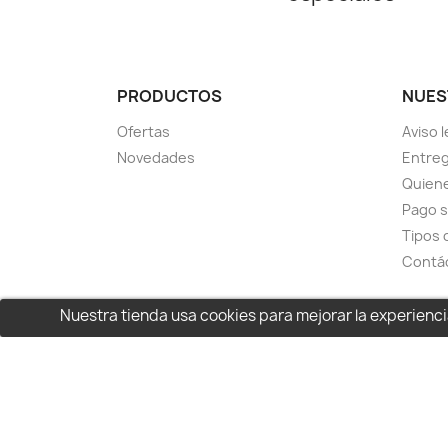
PRODUCTOS
NUES
Ofertas
Aviso l
Novedades
Entreg
Quien
Pago 
Tipos 
Contá
Nuestra tienda usa cookies para mejorar la experien