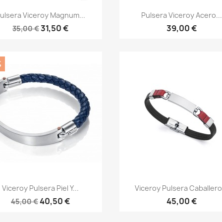
Vista rápida
Vista rápida


ulsera Viceroy Magnum...
Pulsera Viceroy Acero...
31,50 €
39,00 €
35,00 €
%
Vista rápida
Vista rápida


Viceroy Pulsera Piel Y...
Viceroy Pulsera Caballero.
40,50 €
45,00 €
45,00 €