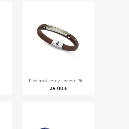
Vista rápida

..
Pulsera Viceroy Hombre Piel...
39,00 €