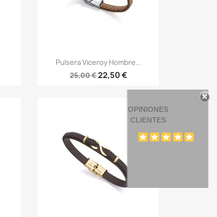
Vista rápida

Pulsera Viceroy Hombre...
22,50 €
25,00 €
OPINIONES
CLIENTES