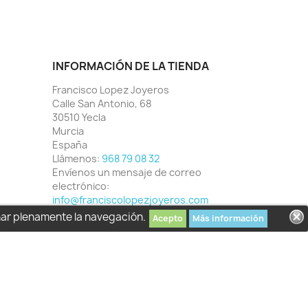
INFORMACIÓN DE LA TIENDA
Francisco Lopez Joyeros
Calle San Antonio, 68
30510 Yecla
Murcia
España
Llámenos:
968 79 08 32
Envíenos un mensaje de correo
electrónico:
info@franciscolopezjoyeros.com
har plenamente la navegación.
Acepto
Más información