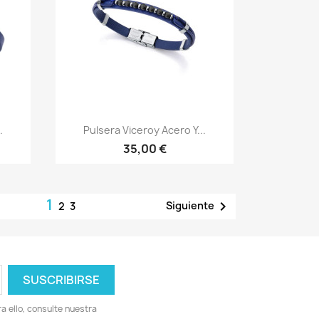
Vista rápida

.
Pulsera Viceroy Acero Y...
35,00 €
1

Siguiente
2
3
 ello, consulte nuestra