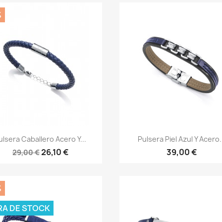
%
Vista rápida
Vista rápida


ulsera Caballero Acero Y...
Pulsera Piel Azul Y Acero.
26,10 €
39,00 €
29,00 €
%
RA DE STOCK