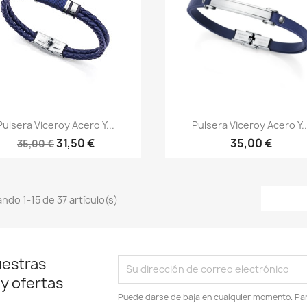
Vista rápida
Vista rápida


Pulsera Viceroy Acero Y...
Pulsera Viceroy Acero Y..
31,50 €
35,00 €
35,00 €
ndo 1-15 de 37 artículo(s)
uestras
 y ofertas
Puede darse de baja en cualquier momento. Para