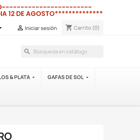
NO------------------------
IA 12 DE AGOSTO**************
shopping_cart


Carrito
(0)
Iniciar sesión
search
OS & PLATA
GAFAS DE SOL
RO