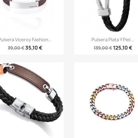
Vista rápida
Vista rápida


Pulsera Viceroy Fashion...
Pulsera Plata Y Piel...
35,10 €
125,10 €
39,00 €
139,00 €
%