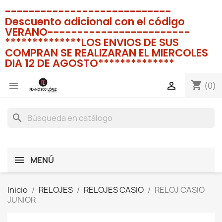
----------------------------
Descuento adicional con el código
VERANO------------------------
**************LOS ENVIOS DE SUS
COMPRAN SE REALIZARAN EL MIERCOLES
DIA 12 DE AGOSTO**************
shopping_cart


(0)
search
MENÚ
Inicio
RELOJES
RELOJES CASIO
RELOJ CASIO
JUNIOR