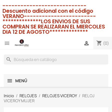
----------------------------
Descuento adicional con el código
VERANO------------------------
**************LOS ENVIOS DE SUS
COMPRAN SE REALIZARAN EL MIERCOLES
DIA 12 DE AGOSTO**************
shopping_cart


(0)
search
MENÚ
Inicio
RELOJES
RELOJES VICEROY
RELOJ
VICEROY MUJER