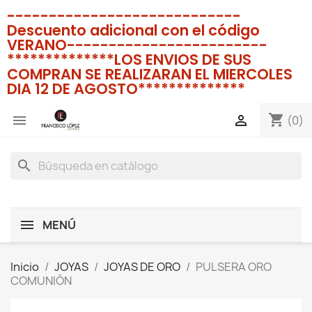
----------------------------
Descuento adicional con el código
VERANO------------------------
**************LOS ENVIOS DE SUS
COMPRAN SE REALIZARAN EL MIERCOLES
DIA 12 DE AGOSTO**************
shopping_cart


(0)
search
MENÚ
Inicio
JOYAS
JOYAS DE ORO
PULSERA ORO
COMUNIÓN