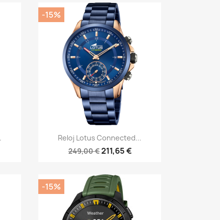
-15%
Vista rápida

.
Reloj Lotus Connected...
211,65 €
249,00 €
-15%