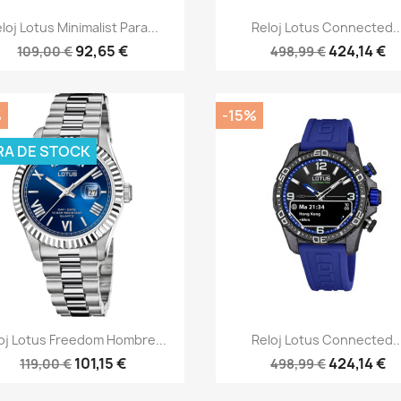
Vista rápida
Vista rápida


loj Lotus Minimalist Para...
Reloj Lotus Connected..
92,65 €
424,14 €
109,00 €
498,99 €
%
-15%
RA DE STOCK
Vista rápida
Vista rápida


oj Lotus Freedom Hombre...
Reloj Lotus Connected..
101,15 €
424,14 €
119,00 €
498,99 €