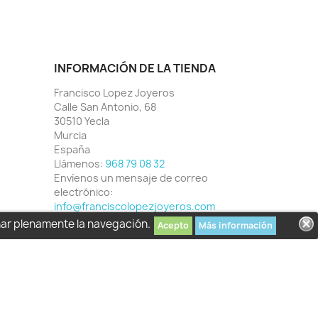
INFORMACIÓN DE LA TIENDA
Francisco Lopez Joyeros
Calle San Antonio, 68
30510 Yecla
Murcia
España
Llámenos:
968 79 08 32
Envíenos un mensaje de correo
electrónico:
info@franciscolopezjoyeros.com
har plenamente la navegación.
Acepto
Más información