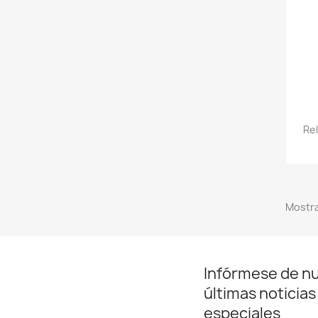
Re
Mostra
Infórmese de n
últimas noticias
especiales