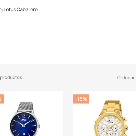
oj Lotus Caballero
 productos.
Ordenar 
%
-15%