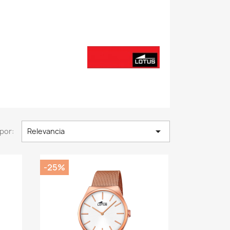

por:
Relevancia
-25%