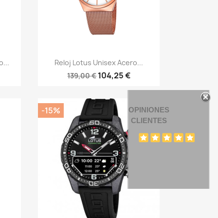
Vista rápida

...
Reloj Lotus Unisex Acero...
104,25 €
139,00 €
-15%
OPINIONES
CLIENTES