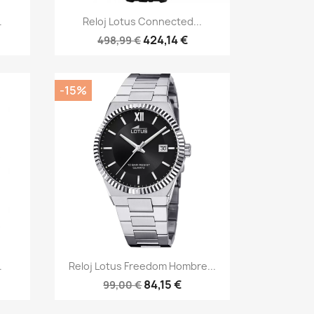
Vista rápida

.
Reloj Lotus Connected...
424,14 €
498,99 €
-15%
Vista rápida

.
Reloj Lotus Freedom Hombre...
84,15 €
99,00 €