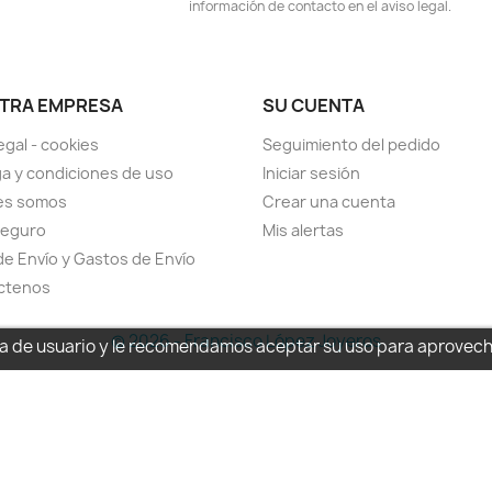
información de contacto en el aviso legal.
TRA EMPRESA
SU CUENTA
egal - cookies
Seguimiento del pedido
a y condiciones de uso
Iniciar sesión
es somos
Crear una cuenta
seguro
Mis alertas
de Envío y Gastos de Envío
ctenos
© 2026 - Francisco López Joyeros
cia de usuario y le recomendamos aceptar su uso para aprovec