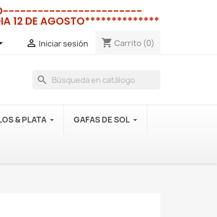
NO------------------------
IA 12 DE AGOSTO**************
shopping_cart


Carrito
(0)
Iniciar sesión
search
OS & PLATA
GAFAS DE SOL