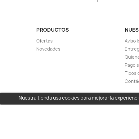
PRODUCTOS
NUES
Ofertas
Aviso l
Novedades
Entreg
Quien
Pago 
Tipos 
Contá
Nuestra tienda usa cookies para mejorar la experien