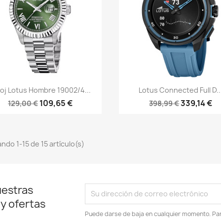
Vista rápida
Vista rápida


loj Lotus Hombre 19002/4...
Lotus Connected Full D..
109,65 €
339,14 €
129,00 €
398,99 €
ndo 1-15 de 15 artículo(s)
uestras
 y ofertas
Puede darse de baja en cualquier momento. Para