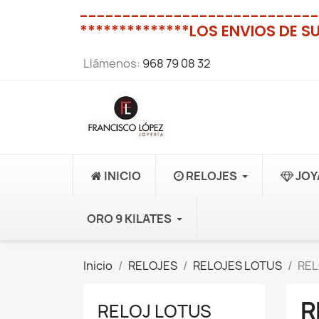
----------------------------
**************LOS ENVIOS DE S
Llámenos:
968 79 08 32
INICIO
RELOJES
JOY
ORO 9 KILATES
Inicio
RELOJES
RELOJES LOTUS
REL
R
RELOJ LOTUS