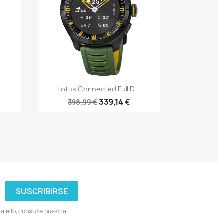
Vista rápida

.
Lotus Connected Full D...
339,14 €
398,99 €
 ello, consulte nuestra