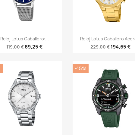
Vista rápida
Vista rápida


Reloj Lotus Caballero:...
Reloj Lotus Caballero Acero
89,25 €
194,65 €
119,00 €
229,00 €
%
-15%