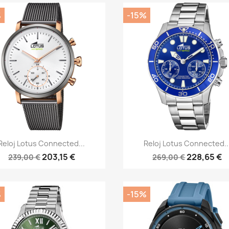
%
-15%
Vista rápida
Vista rápida


Reloj Lotus Connected...
Reloj Lotus Connected..
203,15 €
228,65 €
239,00 €
269,00 €
%
-15%