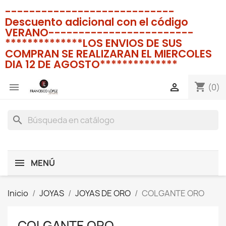
----------------------------
Descuento adicional con el código
VERANO------------------------
**************LOS ENVIOS DE SUS
COMPRAN SE REALIZARAN EL MIERCOLES
DIA 12 DE AGOSTO**************
shopping_cart


(0)
search
MENÚ
Inicio
JOYAS
JOYAS DE ORO
COLGANTE ORO
COLGANTE ORO