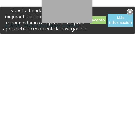
Nuestra tienda usa cookies para
mejorar la experiencia de usuario y le
Más
Acepto
recomendamos aceptar su uso para
información
© 2026 - Francisco López Joyeros
aprovechar plenamente la navegación.