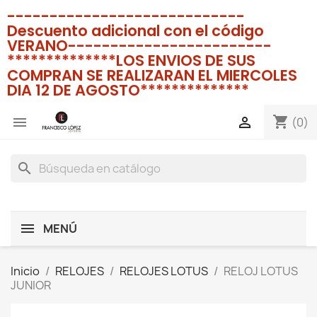
----------------------------
Descuento adicional con el código
VERANO------------------------
**************LOS ENVIOS DE SUS
COMPRAN SE REALIZARAN EL MIERCOLES
DIA 12 DE AGOSTO**************
shopping_cart


(0)
search
MENÚ
Inicio
RELOJES
RELOJES LOTUS
RELOJ LOTUS
JUNIOR