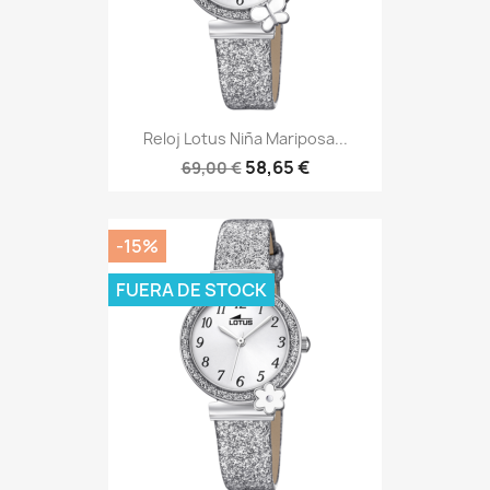
Reloj Lotus Niña Mariposa...
58,65 €
69,00 €
-15%
FUERA DE STOCK