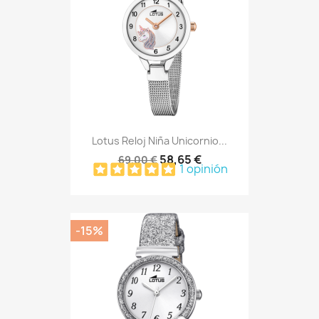
Lotus Reloj Niña Unicornio...
58,65 €
69,00 €
1 opinión
-15%