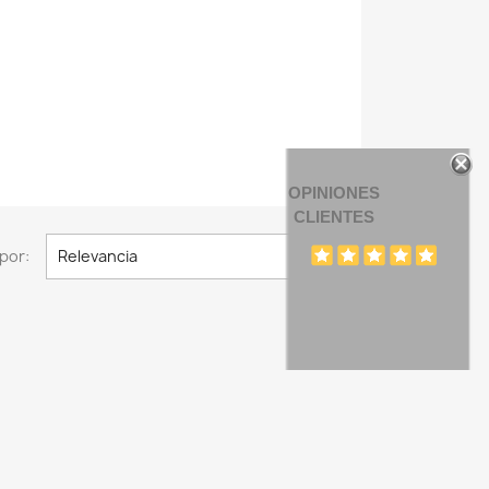
OPINIONES
CLIENTES

por:
Relevancia