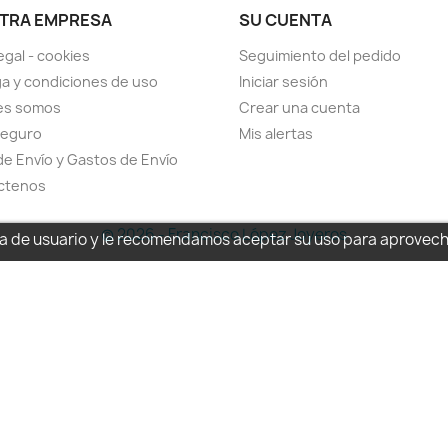
TRA EMPRESA
SU CUENTA
egal - cookies
Seguimiento del pedido
a y condiciones de uso
Iniciar sesión
es somos
Crear una cuenta
seguro
Mis alertas
de Envío y Gastos de Envío
ctenos
© 2026 - Francisco López Joyeros
cia de usuario y le recomendamos aceptar su uso para aprovec