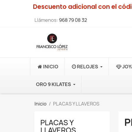
Descuento adicional con el có
Llámenos:
968 79 08 32
INICIO
RELOJES
JOY
ORO 9 KILATES
Inicio
PLACAS Y LLAVEROS
P
PLACAS Y
LLAVEROS