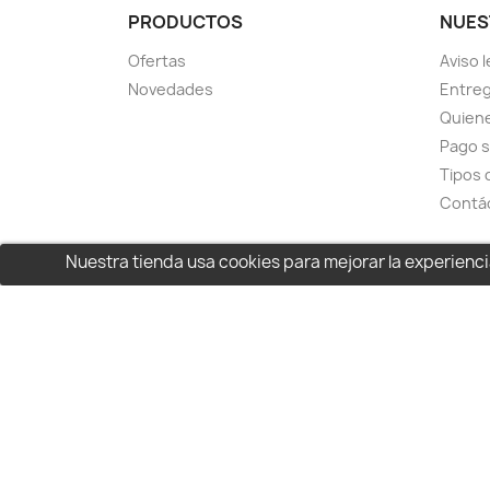
PRODUCTOS
NUES
Ofertas
Aviso l
Novedades
Entreg
Quien
Pago 
Tipos 
Contá
Nuestra tienda usa cookies para mejorar la experien