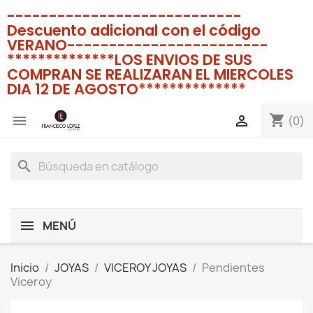
----------------------------
Descuento adicional con el código
VERANO------------------------
**************LOS ENVIOS DE SUS
COMPRAN SE REALIZARAN EL MIERCOLES
DIA 12 DE AGOSTO**************
shopping_cart


(0)
search
MENÚ
Inicio
JOYAS
VICEROY JOYAS
Pendientes
Viceroy