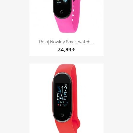
Reloj Nowley Smartwatch...
34,89 €