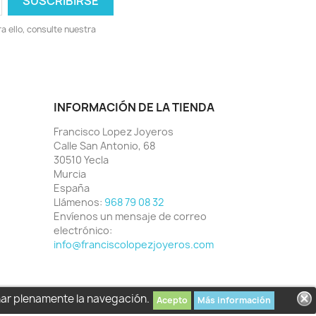
 ello, consulte nuestra
INFORMACIÓN DE LA TIENDA
Francisco Lopez Joyeros
Calle San Antonio, 68
30510 Yecla
Murcia
España
Llámenos:
968 79 08 32
Envíenos un mensaje de correo
electrónico:
info@franciscolopezjoyeros.com
har plenamente la navegación.
Acepto
Más información