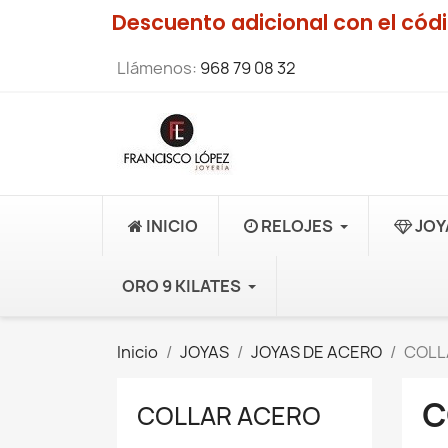
Descuento adicional con el có
Llámenos:
968 79 08 32
INICIO
RELOJES
JOY
ORO 9 KILATES
Inicio
JOYAS
JOYAS DE ACERO
COLL
C
COLLAR ACERO