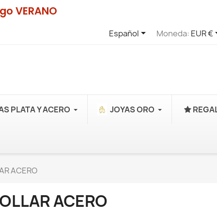
digo VERANO

Español
Moneda:
EUR €
AS PLATA Y ACERO
JOYAS ORO
REGAL
AR ACERO
OLLAR ACERO