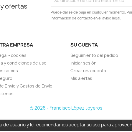
 y ofertas
Puede darse de baja en cualquier momento. Para
información de contacto en el aviso legal.
TRA EMPRESA
SU CUENTA
egal - cookies
Seguimiento del pedido
a y condiciones de uso
Iniciar sesión
es somos
Crear una cuenta
seguro
Mis alertas
de Envío y Gastos de Envío
ctenos
© 2026 - Francisco López Joyeros
cia de usuario y le recomendamos aceptar su uso para aprovec