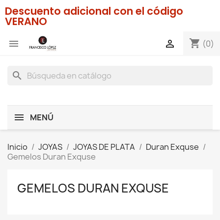
Descuento adicional con el código
VERANO
shopping_cart


(0)
search
MENÚ
Inicio
JOYAS
JOYAS DE PLATA
Duran Exquse
Gemelos Duran Exquse
GEMELOS DURAN EXQUSE