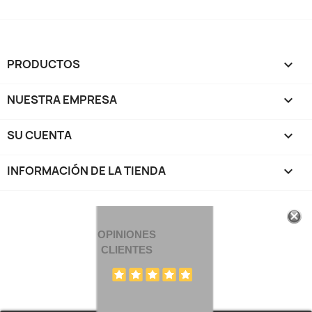
PRODUCTOS

NUESTRA EMPRESA

SU CUENTA

INFORMACIÓN DE LA TIENDA
keyboard_arrow_down
OPINIONES
CLIENTES