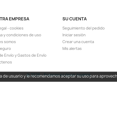
TRA EMPRESA
SU CUENTA
egal - cookies
Seguimiento del pedido
a y condiciones de uso
Iniciar sesión
es somos
Crear una cuenta
seguro
Mis alertas
de Envío y Gastos de Envío
ctenos
© 2026 - Francisco López Joyeros
cia de usuario y le recomendamos aceptar su uso para aprovec