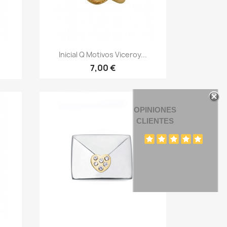
Vista rápida

.
Inicial Q Motivos Viceroy...
7,00 €
OPINIONES
CLIENTES