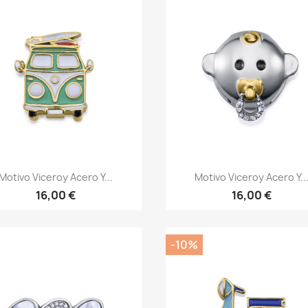
Vista rápida
Vista rápida


Motivo Viceroy Acero Y...
Motivo Viceroy Acero Y..
16,00 €
16,00 €
-10%