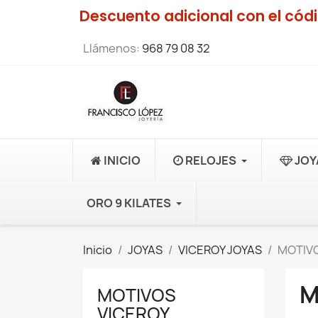
Descuento adicional con el có
Llámenos:
968 79 08 32
INICIO
RELOJES
JOY
ORO 9 KILATES
Inicio
JOYAS
VICEROY JOYAS
MOTIVO
M
MOTIVOS
VICEROY