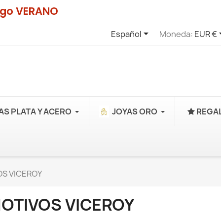
digo VERANO

Español
Moneda:
EUR €
AS PLATA Y ACERO
JOYAS ORO
REGAL
S VICEROY
OTIVOS VICEROY