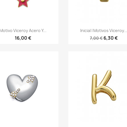
Vista rápida
Vista rápida


Motivo Viceroy Acero Y...
Inicial I Motivos Viceroy..
16,00 €
6,30 €
7,00 €