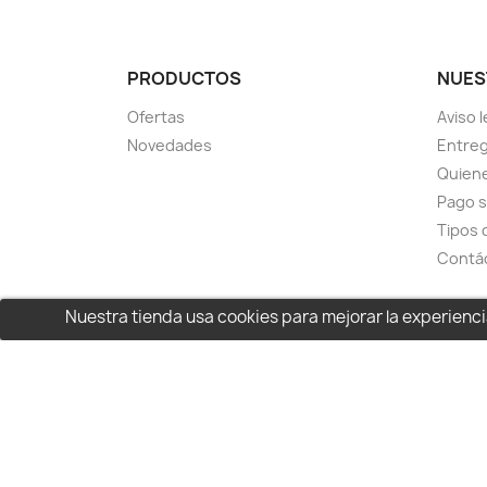
PRODUCTOS
NUES
Ofertas
Aviso l
Novedades
Entreg
Quien
Pago 
Tipos 
Contá
Nuestra tienda usa cookies para mejorar la experien