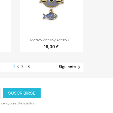
Vista rápida

.
Motivo Viceroy Acero Y...
16,00 €
1

Siguiente
2
3
…
5
 ello, consulte nuestra