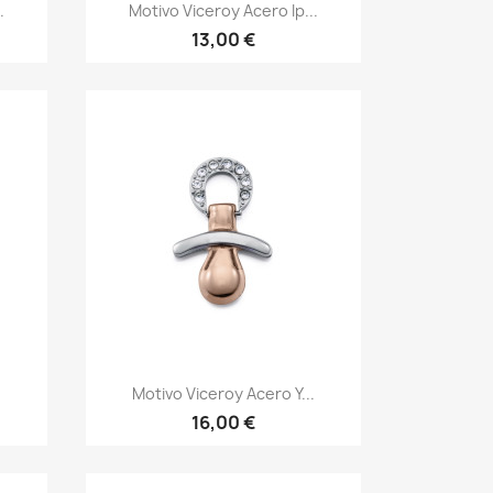
Vista rápida

.
Motivo Viceroy Acero Ip...
13,00 €
Vista rápida

.
Motivo Viceroy Acero Y...
16,00 €