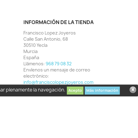
INFORMACIÓN DE LA TIENDA
Francisco Lopez Joyeros
Calle San Antonio, 68
30510 Yecla
Murcia
España
Llámenos:
968 79 08 32
Envíenos un mensaje de correo
electrónico:
info@franciscolopezjoyeros.com
har plenamente la navegación.
Acepto
Más información