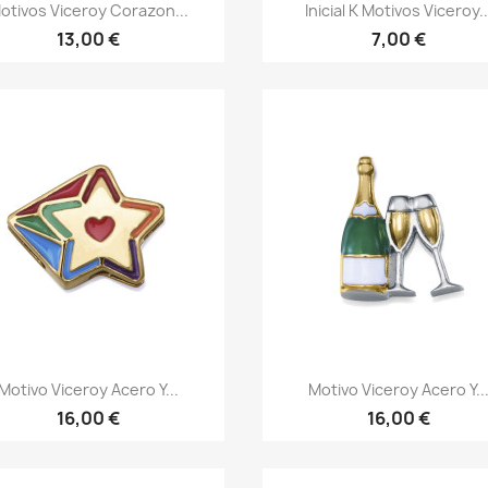
Vista rápida
Vista rápida


otivos Viceroy Corazon...
Inicial K Motivos Viceroy..
13,00 €
7,00 €
Vista rápida
Vista rápida


Motivo Viceroy Acero Y...
Motivo Viceroy Acero Y..
16,00 €
16,00 €