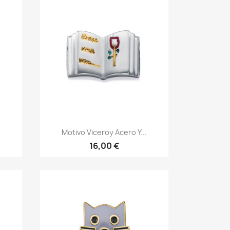
Vista rápida

.
Motivo Viceroy Acero Y...
16,00 €