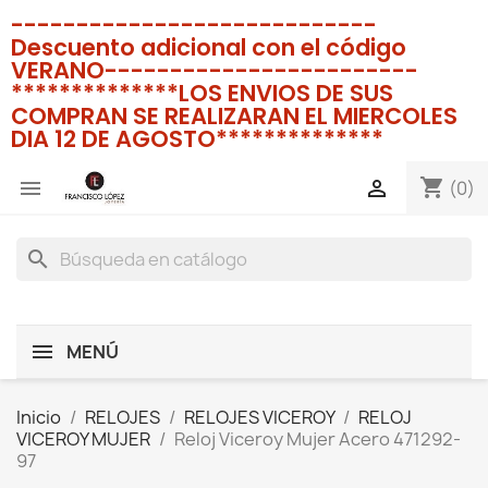
----------------------------
Descuento adicional con el código
VERANO------------------------
**************LOS ENVIOS DE SUS
COMPRAN SE REALIZARAN EL MIERCOLES
DIA 12 DE AGOSTO**************
shopping_cart


(0)
search
MENÚ
Inicio
RELOJES
RELOJES VICEROY
RELOJ
VICEROY MUJER
Reloj Viceroy Mujer Acero 471292-
97