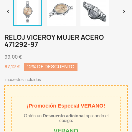


RELOJ VICEROY MUJER ACERO
471292-97
99,00 €
87,12 €
12% DE DESCUENTO
Impuestos incluidos
¡Promoción Especial VERANO!
Obtén un
Descuento adicional
aplicando el
código:
VERANO