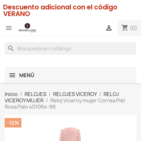
Descuento adicional con el código
VERANO
shopping_cart


(0)
search
MENÚ
Inicio
RELOJES
RELOJES VICEROY
RELOJ
VICEROY MUJER
Reloj Viceroy mujer Correa Piel
Rosa Palo 401064-99
-12%