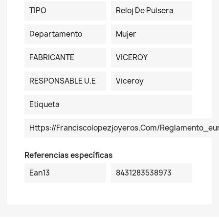
TIPO
Reloj De Pulsera
Departamento
Mujer
FABRICANTE
VICEROY
RESPONSABLE U.E
Viceroy
Etiqueta
Https://franciscolopezjoyeros.com/reglamento_eu
Referencias específicas
Ean13
8431283538973