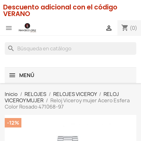
Descuento adicional con el código
VERANO
shopping_cart


(0)
search
MENÚ
Inicio
RELOJES
RELOJES VICEROY
RELOJ
VICEROY MUJER
Reloj Viceroy mujer Acero Esfera
Color Rosado 471068-97
-12%