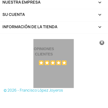
NUESTRA EMPRESA

SU CUENTA

INFORMACIÓN DE LA TIENDA
keyboard_arrow_down
OPINIONES
CLIENTES
© 2026 - Francisco López Joyeros