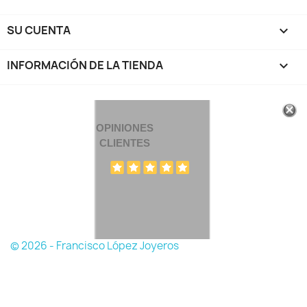
SU CUENTA

INFORMACIÓN DE LA TIENDA
keyboard_arrow_down
OPINIONES
CLIENTES
© 2026 - Francisco López Joyeros