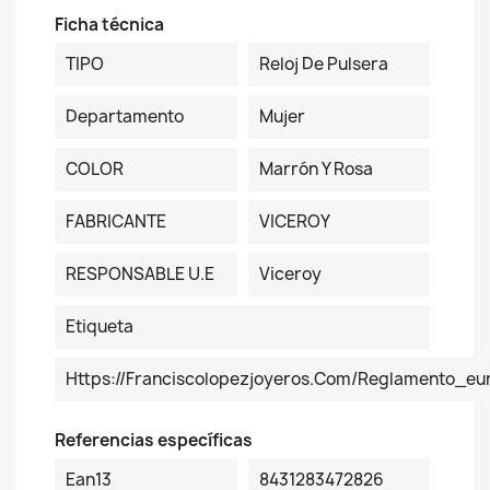
Ficha técnica
TIPO
Reloj De Pulsera
Departamento
Mujer
COLOR
Marrón Y Rosa
FABRICANTE
VICEROY
RESPONSABLE U.E
Viceroy
Etiqueta
Https://franciscolopezjoyeros.com/reglamento_eu
Referencias específicas
Ean13
8431283472826