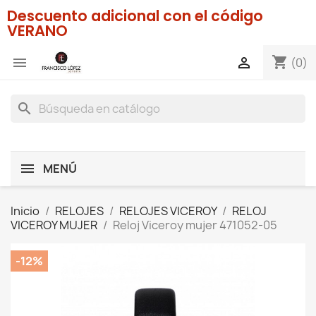
Descuento adicional con el código
VERANO
shopping_cart


(0)
search
MENÚ
Inicio
RELOJES
RELOJES VICEROY
RELOJ
VICEROY MUJER
Reloj Viceroy mujer 471052-05
-12%