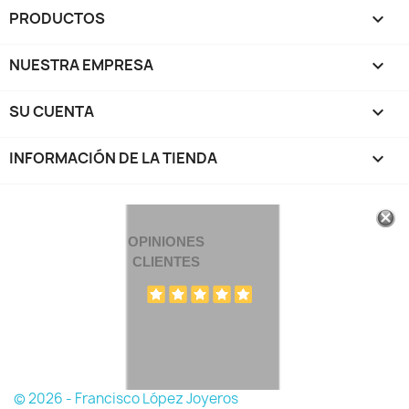
PRODUCTOS

NUESTRA EMPRESA

SU CUENTA

INFORMACIÓN DE LA TIENDA
keyboard_arrow_down
OPINIONES
CLIENTES
© 2026 - Francisco López Joyeros