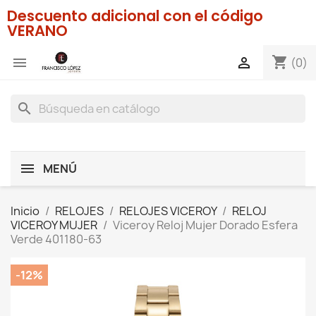
Descuento adicional con el código
VERANO
shopping_cart


(0)
search
MENÚ
Inicio
RELOJES
RELOJES VICEROY
RELOJ
VICEROY MUJER
Viceroy Reloj Mujer Dorado Esfera
Verde 401180-63
-12%