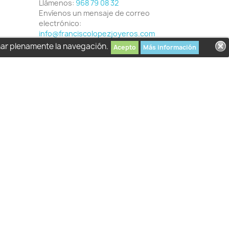
Llámenos:
968 79 08 32
Envíenos un mensaje de correo
electrónico:
info@franciscolopezjoyeros.com
har plenamente la navegación.
Acepto
Más información