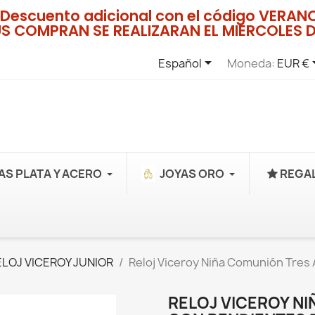
Descuento adicional con el código VERA
US COMPRAN SE REALIZARAN EL MIERCOLES D

Español
Moneda:
EUR €
AS PLATA Y ACERO
JOYAS ORO
REGAL
ELOJ VICEROY JUNIOR
Reloj Viceroy Niña Comunión Tres
RELOJ VICEROY N