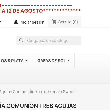
NO------------------------
IA 12 DE AGOSTO**************
shopping_cart


Carrito
(0)
Iniciar sesión
search
OS & PLATA
GAFAS DE SOL
 Agujas Con pendientes de regalo Sweet
IÑA COMUNIÓN TRES AGUJAS