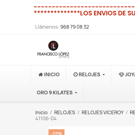
----------------------------
**************LOS ENVIOS DE S
Llámenos:
968 79 08 32
INICIO
RELOJES
JOY
ORO 9 KILATES
Inicio
RELOJES
RELOJES VICEROY
R
41106-04
-12%