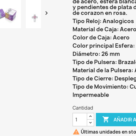
de acero, esfera blanc
y pendientes de plata 
de corazon en rosa.

Tipo Reloj: Analogicos
Material de Caja: Acer
Color de Caja: Acero
Color principal Esfera:
Diámetro: 26 mm
Tipo de Pulsera: Brazal
Material de la Pulsera:
Tipo de Cierre: Desple
Tipo de Movimiento: C
Impermeable
Cantidad

AÑADIR 

Últimas unidades en st