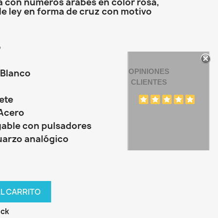
a con números arabes en color rosa,
de ley en forma de cruz con motivo
o
 Blanco
OPINIONES
CLIENTES
ete
 Acero
gable con pulsadores
uarzo analógico
AL CARRITO
ock