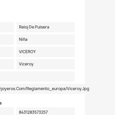
Reloj De Pulsera
Niña
VICEROY
Viceroy
ezjoyeros.com/reglamento_europa/Viceroy.jpg
s
8431283573257