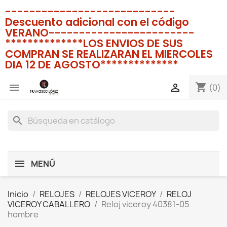
----------------------------
Descuento adicional con el código
VERANO------------------------
**************LOS ENVIOS DE SUS
COMPRAN SE REALIZARAN EL MIERCOLES
DIA 12 DE AGOSTO**************
shopping_cart


(0)
search
MENÚ
Inicio
RELOJES
RELOJES VICEROY
RELOJ
VICEROY CABALLERO
Reloj viceroy 40381-05
hombre