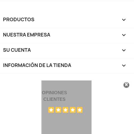
PRODUCTOS

NUESTRA EMPRESA

SU CUENTA

INFORMACIÓN DE LA TIENDA
keyboard_arrow_down
OPINIONES
CLIENTES