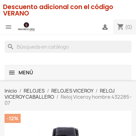
Descuento adicional con el código
VERANO
shopping_cart


(0)
search
MENÚ
Inicio
RELOJES
RELOJES VICEROY
RELOJ
VICEROY CABALLERO
Reloj Viceroy hombre 432285-
07
-12%