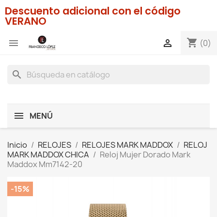
Descuento adicional con el código
VERANO
shopping_cart


(0)
search
MENÚ
Inicio
RELOJES
RELOJES MARK MADDOX
RELOJ
MARK MADDOX CHICA
Reloj Mujer Dorado Mark
Maddox Mm7142-20
-15%