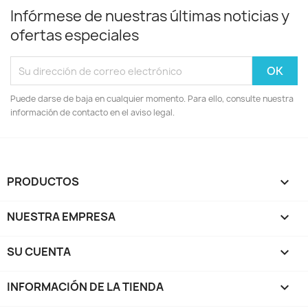
Infórmese de nuestras últimas noticias y
ofertas especiales
Puede darse de baja en cualquier momento. Para ello, consulte nuestra
información de contacto en el aviso legal.
PRODUCTOS

NUESTRA EMPRESA

SU CUENTA

INFORMACIÓN DE LA TIENDA
keyboard_arrow_down