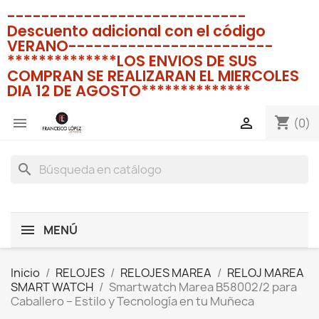
----------------------------
Descuento adicional con el código
VERANO------------------------
**************LOS ENVIOS DE SUS
COMPRAN SE REALIZARAN EL MIERCOLES
DIA 12 DE AGOSTO**************
shopping_cart


(0)
search
MENÚ
Inicio
RELOJES
RELOJES MAREA
RELOJ MAREA
SMART WATCH
Smartwatch Marea B58002/2 para
Caballero – Estilo y Tecnología en tu Muñeca