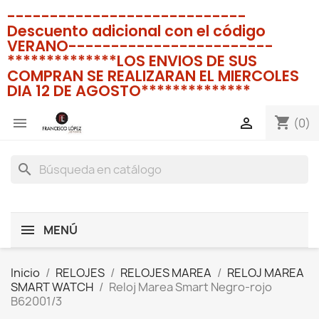
----------------------------
Descuento adicional con el código
VERANO------------------------
**************LOS ENVIOS DE SUS
COMPRAN SE REALIZARAN EL MIERCOLES
DIA 12 DE AGOSTO**************
shopping_cart


(0)
search
MENÚ
Inicio
RELOJES
RELOJES MAREA
RELOJ MAREA
SMART WATCH
Reloj Marea Smart Negro-rojo
B62001/3