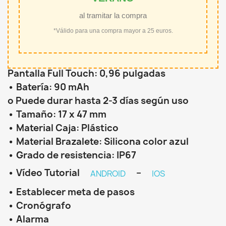
al tramitar la compra
*Válido para una compra mayor a 25 euros.
Pantalla Full Touch: 0,96 pulgadas
•
Batería: 90 mAh
o
Puede durar hasta 2-3 días según uso
•
Tamaño: 17 x 47 mm
•
Material Caja: Plástico
•
Material Brazalete: Silicona color azul
•
Grado de resistencia: IP67
•
Vídeo Tutorial
–
ANDROID
IOS
•
Establecer meta de pasos
•
Cronógrafo
•
Alarma