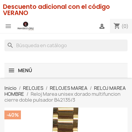
Descuento adicional con el código
VERANO
shopping_cart


(0)
search
MENÚ
Inicio
RELOJES
RELOJES MAREA
RELOJ MAREA
HOMBRE
Reloj Marea unisex dorado multifuncion
cierre doble pulsador B42135/3
-40%