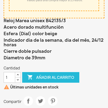
*Válido para una compra mayor a 25 euros.
Reloj Marea unisex B42135/3
Acero dorado multifunción
Esfera (Dial) color beige
Indicador dia de la semana, dia del més, 24/12
horas
Cierre doble pulsador
Diametro de 39mm
Cantidad

AÑADIR AL CARRITO

Últimas unidades en stock
Compartir