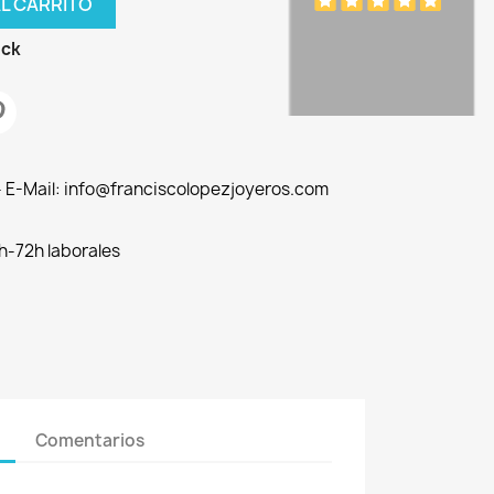
AL CARRITO
ock
 - E-Mail: info@franciscolopezjoyeros.com
h-72h laborales
Comentarios