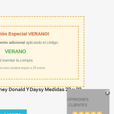
ión Especial VERANO!
ento adicional
aplicando el código:
VERANO
al tramitar la compra
ara una compra mayor a 25 euros.
isney Donald Y Daysy Medidas 22 x 22
OPINIONES
CLIENTES