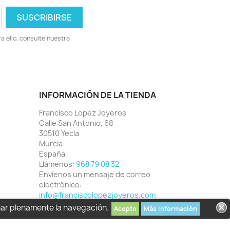
 ello, consulte nuestra
INFORMACIÓN DE LA TIENDA
Francisco Lopez Joyeros
Calle San Antonio, 68
30510 Yecla
Murcia
España
Llámenos:
968 79 08 32
Envíenos un mensaje de correo
electrónico:
info@franciscolopezjoyeros.com
har plenamente la navegación.
Acepto
Más información