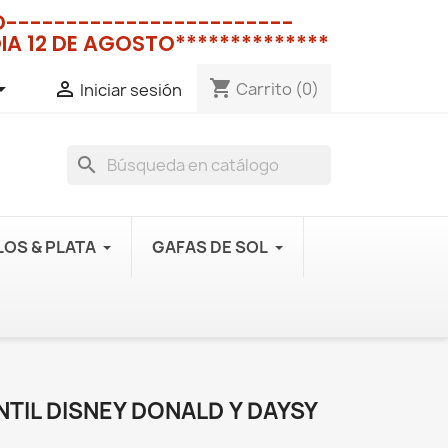
NO------------------------
IA 12 DE AGOSTO**************
shopping_cart


Carrito
(0)
Iniciar sesión
search
OS & PLATA
GAFAS DE SOL
NTIL DISNEY DONALD Y DAYSY