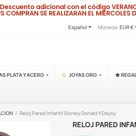
Descuento adicional con el código VERA
US COMPRAN SE REALIZARAN EL MIERCOLES D

Español
Moneda:
EUR €
AS PLATA Y ACERO
JOYAS ORO
REGAL
ACION
Reloj Pared Infantil Disney Donald Y Daysy
RELOJ PARED INFA