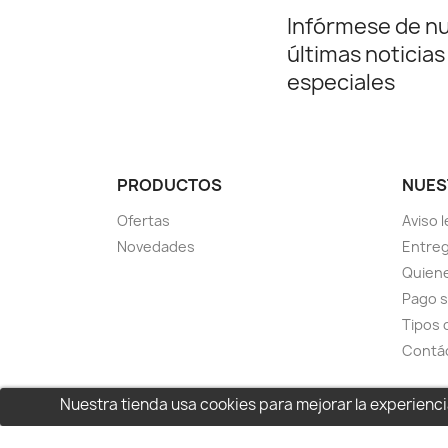
Infórmese de n
últimas noticias
especiales
PRODUCTOS
NUES
Ofertas
Aviso l
Novedades
Entreg
Quien
Pago 
Tipos 
Contá
Nuestra tienda usa cookies para mejorar la experien