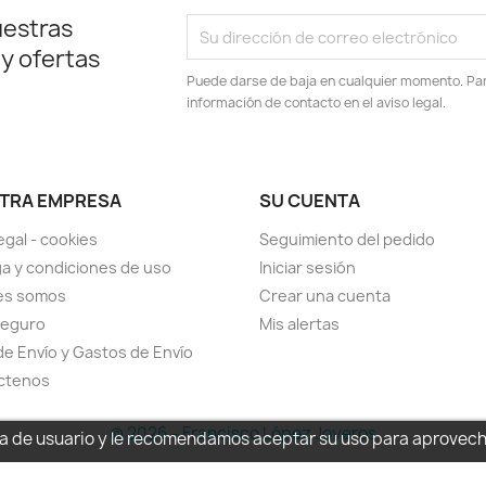
uestras
 y ofertas
Puede darse de baja en cualquier momento. Para
información de contacto en el aviso legal.
TRA EMPRESA
SU CUENTA
egal - cookies
Seguimiento del pedido
a y condiciones de uso
Iniciar sesión
es somos
Crear una cuenta
seguro
Mis alertas
de Envío y Gastos de Envío
ctenos
© 2026 - Francisco López Joyeros
cia de usuario y le recomendamos aceptar su uso para aprovec