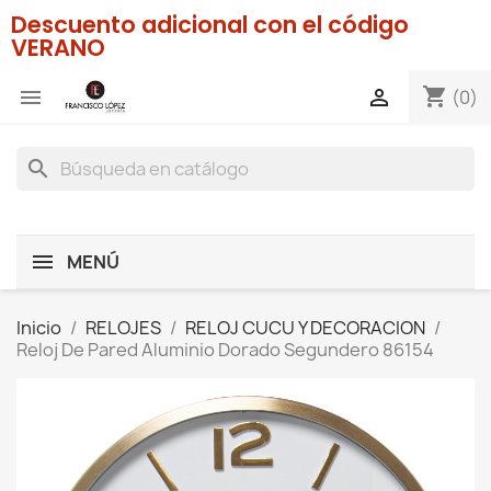
Descuento adicional con el código
VERANO
shopping_cart


(0)
search
MENÚ
Inicio
RELOJES
RELOJ CUCU Y DECORACION
Reloj De Pared Aluminio Dorado Segundero 86154