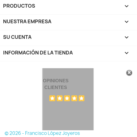
PRODUCTOS

NUESTRA EMPRESA

SU CUENTA

INFORMACIÓN DE LA TIENDA
keyboard_arrow_down
OPINIONES
CLIENTES
© 2026 - Francisco López Joyeros